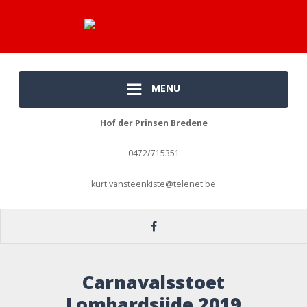
MENU
Hof der Prinsen Bredene
0472/715351
kurt.vansteenkiste@telenet.be
Carnavalsstoet
Lombardsijde 2019