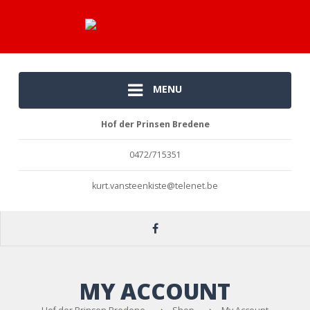
MENU
Hof der Prinsen Bredene
0472/715351
kurt.vansteenkiste@telenet.be
MY ACCOUNT