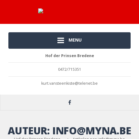
MENU
Hof der Prinsen Bredene
0472/715351
kurt.vansteenkiste@telenet.be
AUTEUR:
INFO@MYNA.BE