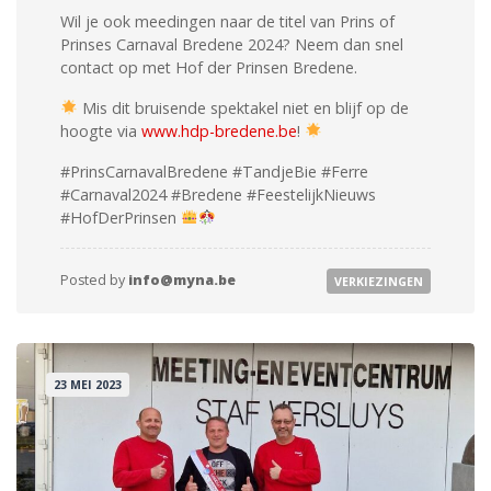
Wil je ook meedingen naar de titel van Prins of
Prinses Carnaval Bredene 2024? Neem dan snel
contact op met Hof der Prinsen Bredene.
Mis dit bruisende spektakel niet en blijf op de
hoogte via
www.hdp-bredene.be
!
#PrinsCarnavalBredene #TandjeBie #Ferre
#Carnaval2024 #Bredene #FeestelijkNieuws
#HofDerPrinsen
Posted by
info@myna.be
VERKIEZINGEN
23 MEI 2023