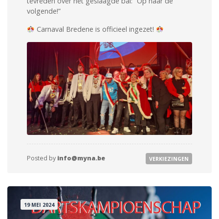
tevreden over het geslaagde bal: “Op naar de
volgende!”
Carnaval Bredene is officieel ingezet!
Posted by
info@myna.be
VERKIEZINGEN
19 MEI 2024