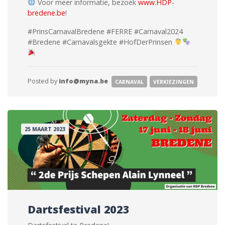
Voor meer informatie, bezoek
www.HDP-
bredene.be
!
#PrinsCarnavalBredene #FERRE #Carnaval2024
#Bredene #Carnavalsgekte #HofDerPrinsen
Posted by
info@myna.be
CARNAVAL
VERKIEZINGEN
25 MAART 2023
Dartsfestival 2023